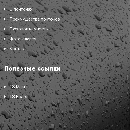
О понтонах
Преимущества понтонов
Грузоподъемность
Фотогалерея
Контакт
Полезные ссылки
TS Marine
TS Boats